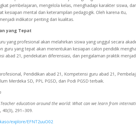
ngkat pembelajaran, mengelola kelas, menghadapi karakter siswa, da
t kesiapan mental dan keterampilan pedagogik. Oleh karena itu,
njadi indikator penting dari kualitas.
kan yang Tepat
. Guru yang profesional akan melahirkan siswa yang unggul secara aka
on guru yang tepat akan menentukan kesiapan calon pendidik mengh
 abad 21, pendekatan diferensiasi, dan pengalaman praktik menjad
profesional, Pendidikan abad 21, Kompetensi guru abad 21, Pembela
ikulum Merdeka SD, PPL PGSD, dan Podi PGSD terbaik.
h
.
Teacher education around the world: What can we learn from internat
 40(3), 291–309.
pikaso/explore/EFNT2uuO02