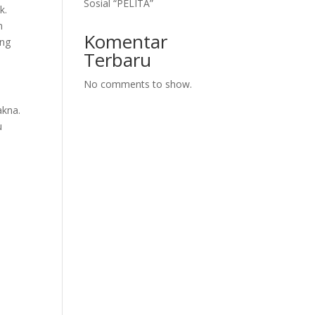
Sosial “PELITA”
k.
n
Komentar
ung
Terbaru
No comments to show.
akna.
u