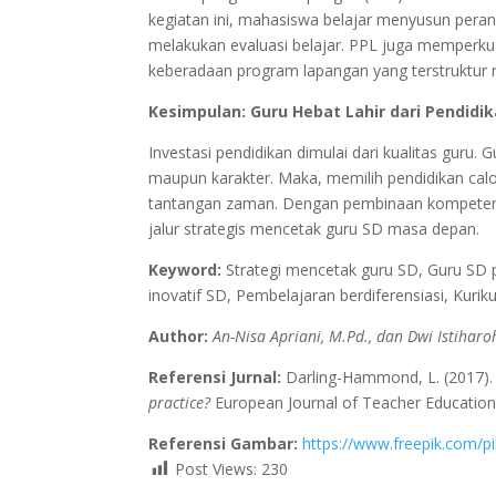
kegiatan ini, mahasiswa belajar menyusun pera
melakukan evaluasi belajar. PPL juga memperkua
keberadaan program lapangan yang terstruktur me
Kesimpulan: Guru Hebat Lahir dari Pendidi
Investasi pendidikan dimulai dari kualitas guru
maupun karakter. Maka, memilih pendidikan cal
tantangan zaman. Dengan pembinaan kompetensi
jalur strategis mencetak guru SD masa depan.
Keyword:
Strategi mencetak guru SD, Guru SD 
inovatif SD, Pembelajaran berdiferensiasi, Kur
Author:
An-Nisa Apriani, M.Pd., dan Dwi Istiharo
Referensi Jurnal:
Darling-Hammond, L. (2017)
practice?
European Journal of Teacher Education,
Referensi Gambar:
https://www.freepik.com/
Post Views:
230