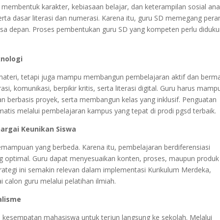
 membentuk karakter, kebiasaan belajar, dan keterampilan sosial ana
, serta dasar literasi dan numerasi. Karena itu, guru SD memegang pera
asa depan. Proses pembentukan guru SD yang kompeten perlu diduk
knologi
 materi, tetapi juga mampu membangun pembelajaran aktif dan berm
i, komunikasi, berpikir kritis, serta literasi digital. Guru harus mamp
n berbasis proyek, serta membangun kelas yang inklusif. Penguatan
ematis melalui pembelajaran kampus yang tepat di prodi pgsd terbaik.
argai Keunikan Siswa
 kemampuan yang berbeda. Karena itu, pembelajaran berdiferensiasi
g optimal. Guru dapat menyesuaikan konten, proses, maupun produk
trategi ini semakin relevan dalam implementasi Kurikulum Merdeka,
 calon guru melalui pelatihan ilmiah.
alisme
 kesempatan mahasiswa untuk terjun langsung ke sekolah. Melalui