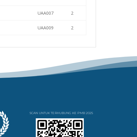
UAA007
2
UAA009
2
SCAN UNTUK TERHUBUNG KE PMB 2025