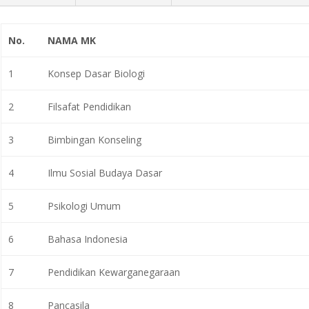
No.
NAMA MK
1
Konsep Dasar Biologi
2
Filsafat Pendidikan
3
Bimbingan Konseling
4
Ilmu Sosial Budaya Dasar
5
Psikologi Umum
6
Bahasa Indonesia
7
Pendidikan Kewarganegaraan
8
Pancasila